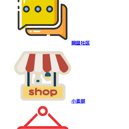
网盘社区
小卖部