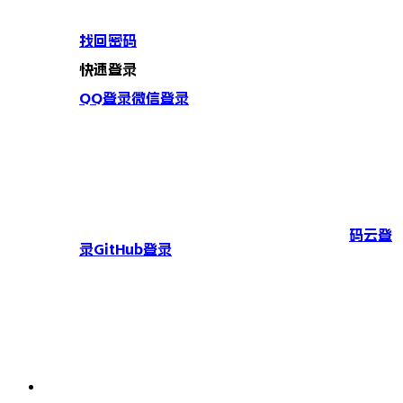
找回密码
快速登录
QQ登录
微信登录
码云登
录
GitHub登录