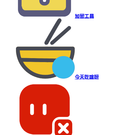
加密工具
今天吃啥呀