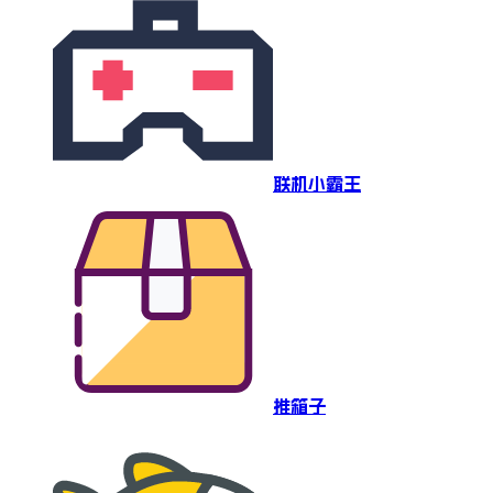
联机小霸王
推箱子