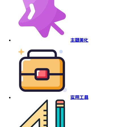
主题美化
实用工具