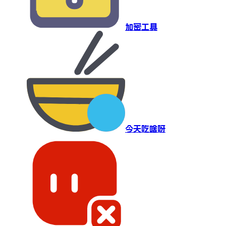
加密工具
今天吃啥呀