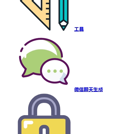
工具
微信聊天生成