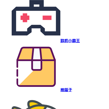
联机小霸王
推箱子