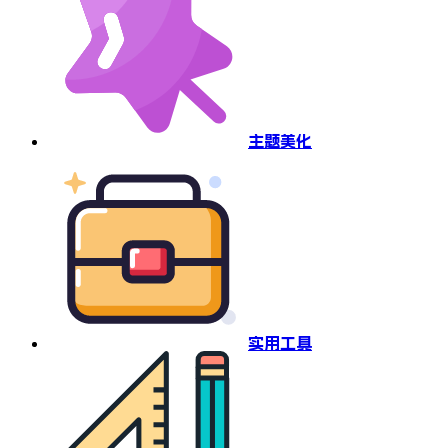
主题美化
实用工具