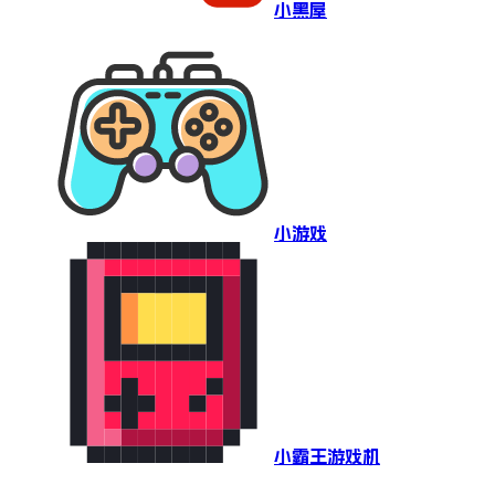
小黑屋
小游戏
小霸王游戏机