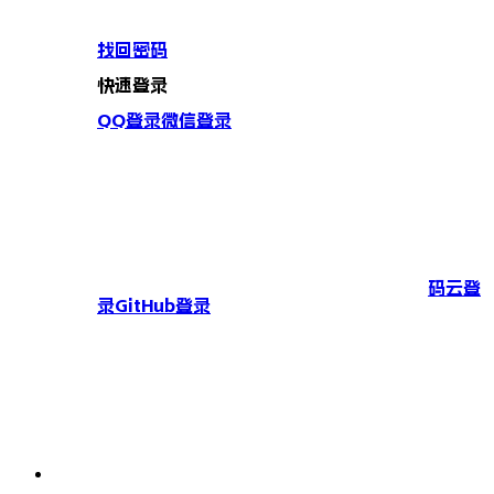
找回密码
快速登录
QQ登录
微信登录
码云登
录
GitHub登录