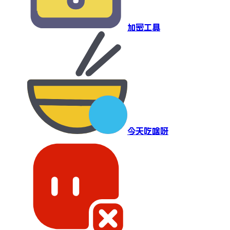
加密工具
今天吃啥呀