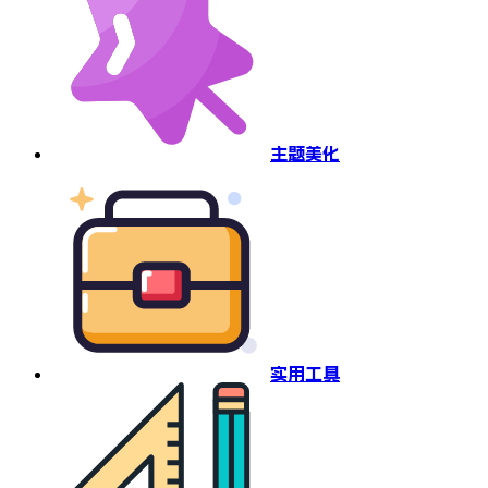
主题美化
实用工具