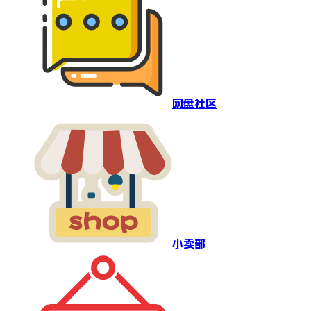
网盘社区
小卖部