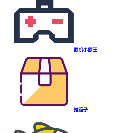
联机小霸王
推箱子