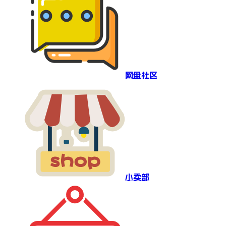
网盘社区
小卖部