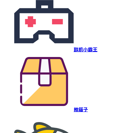
联机小霸王
推箱子