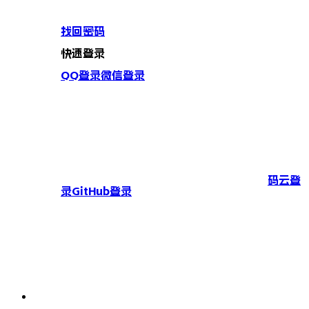
找回密码
快速登录
QQ登录
微信登录
码云登
录
GitHub登录