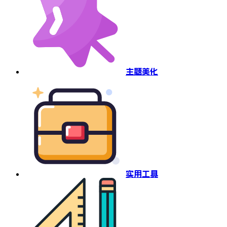
主题美化
实用工具