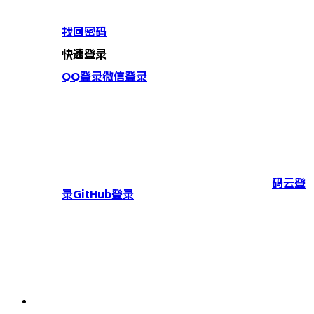
找回密码
快速登录
QQ登录
微信登录
码云登
录
GitHub登录