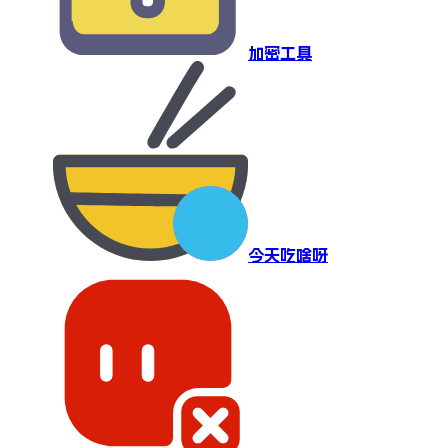
加密工具
今天吃啥呀