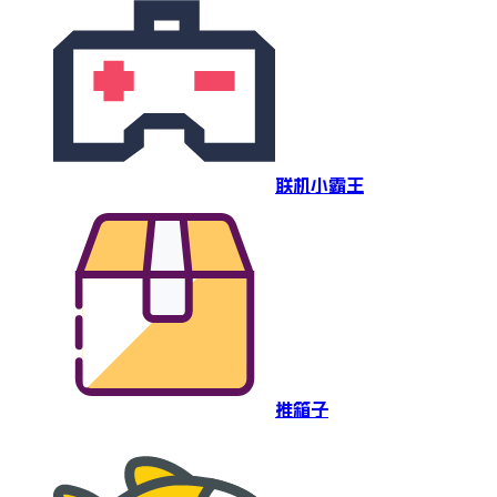
联机小霸王
推箱子