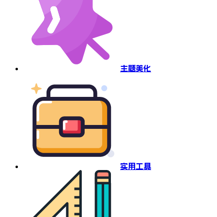
主题美化
实用工具