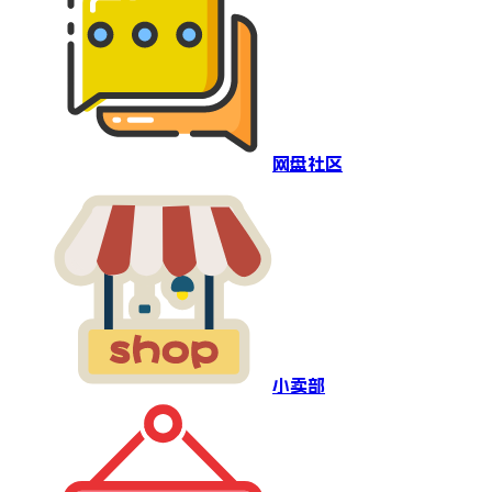
网盘社区
小卖部