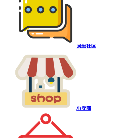
网盘社区
小卖部