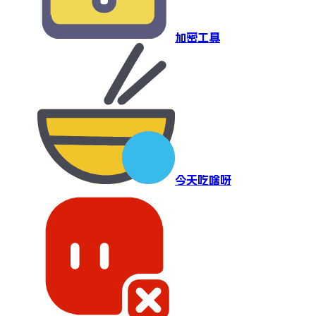
加密工具
今天吃啥呀