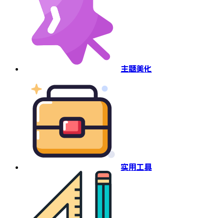
主题美化
实用工具