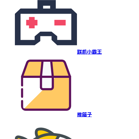
联机小霸王
推箱子