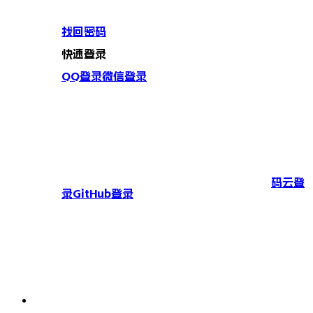
找回密码
快速登录
QQ登录
微信登录
码云登
录
GitHub登录