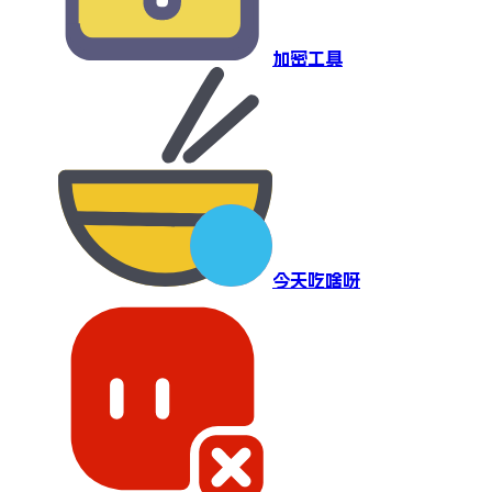
加密工具
今天吃啥呀