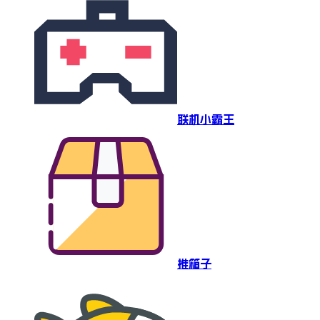
联机小霸王
推箱子