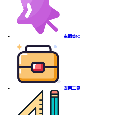
主题美化
实用工具