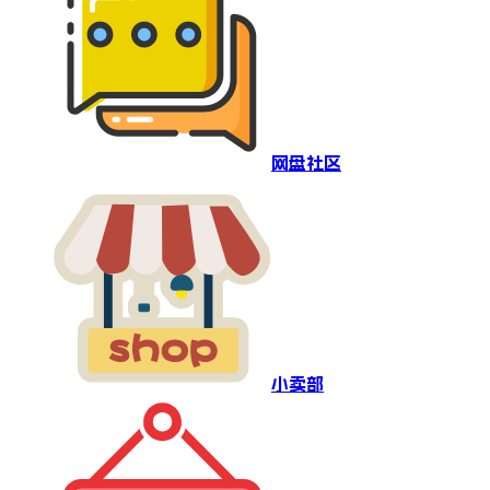
网盘社区
小卖部