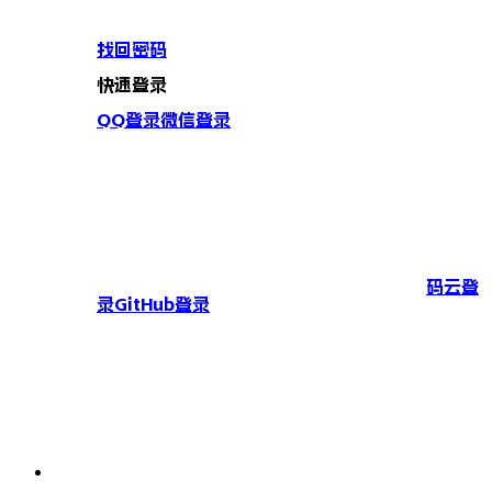
找回密码
快速登录
QQ登录
微信登录
码云登
录
GitHub登录