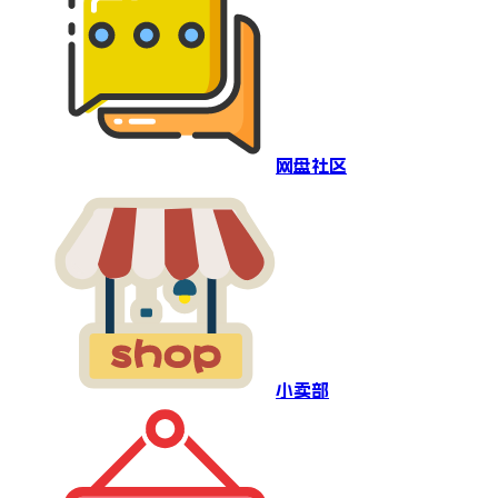
网盘社区
小卖部