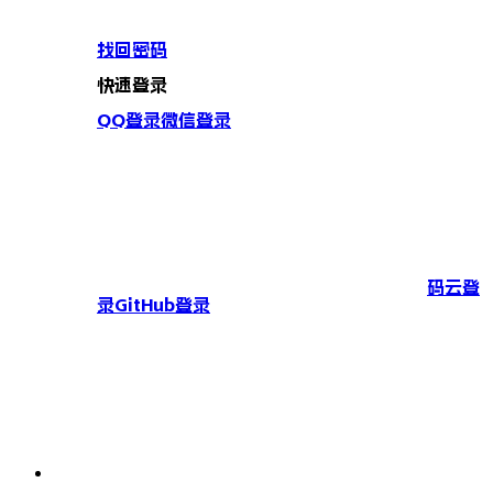
找回密码
快速登录
QQ登录
微信登录
码云登
录
GitHub登录