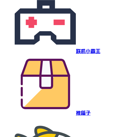
联机小霸王
推箱子