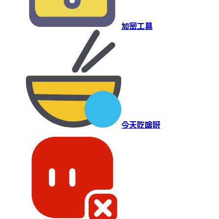
加密工具
今天吃啥呀