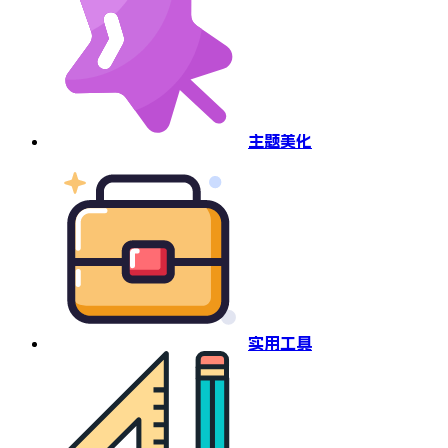
主题美化
实用工具