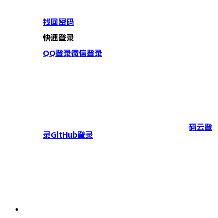
找回密码
快速登录
QQ登录
微信登录
码云登
录
GitHub登录