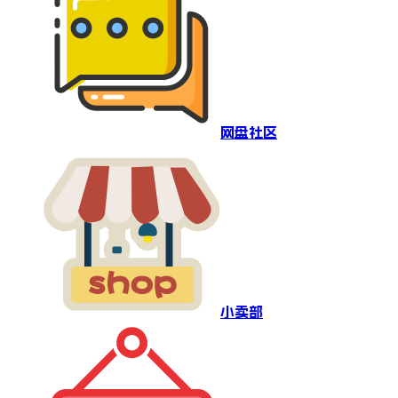
网盘社区
小卖部