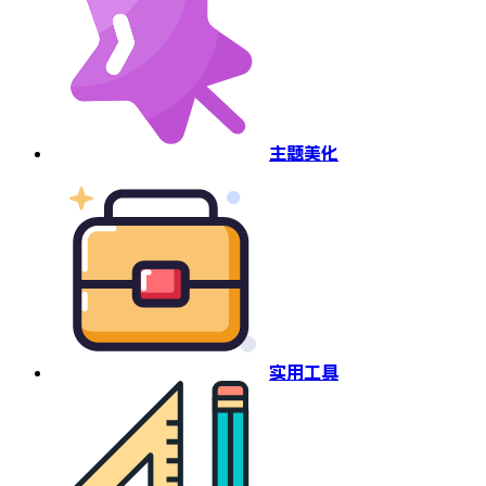
主题美化
实用工具