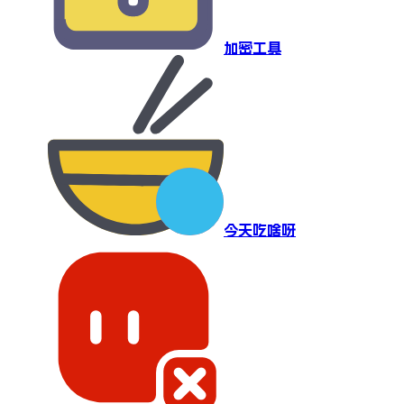
加密工具
今天吃啥呀