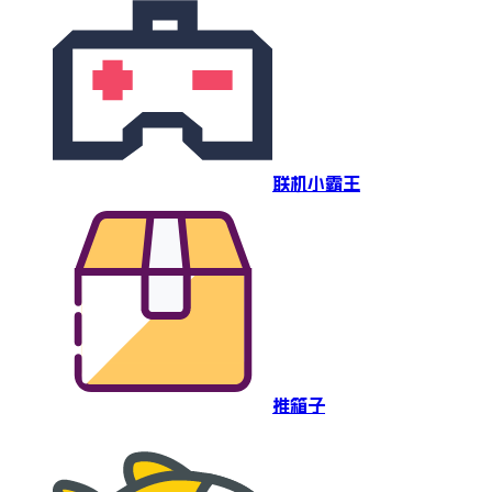
联机小霸王
推箱子