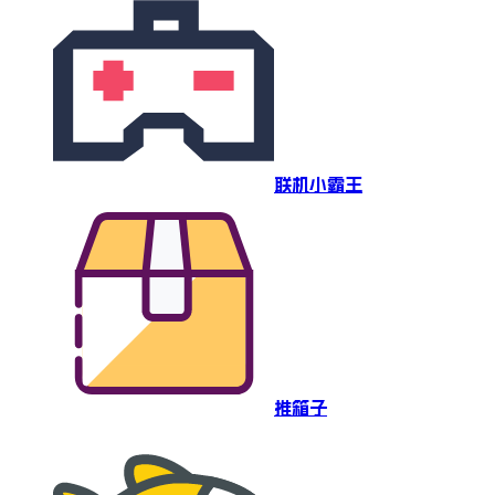
联机小霸王
推箱子