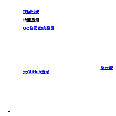
找回密码
快速登录
QQ登录
微信登录
码云登
录
GitHub登录