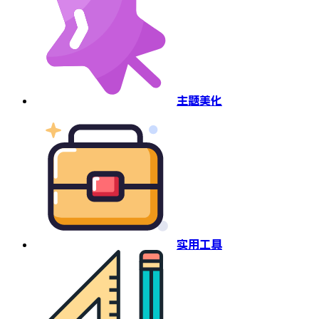
主题美化
实用工具