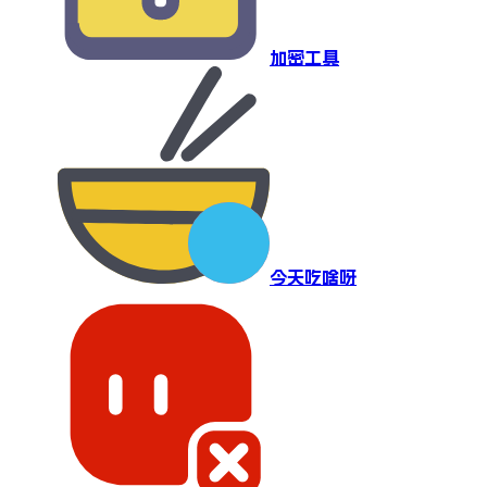
加密工具
今天吃啥呀