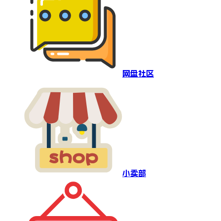
网盘社区
小卖部