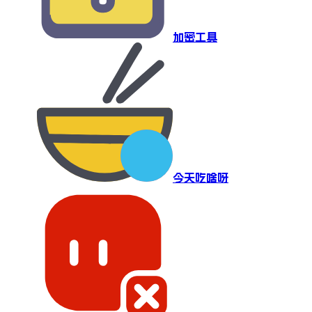
加密工具
今天吃啥呀