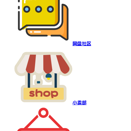
网盘社区
小卖部