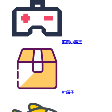
联机小霸王
推箱子