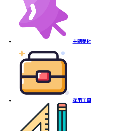
主题美化
实用工具