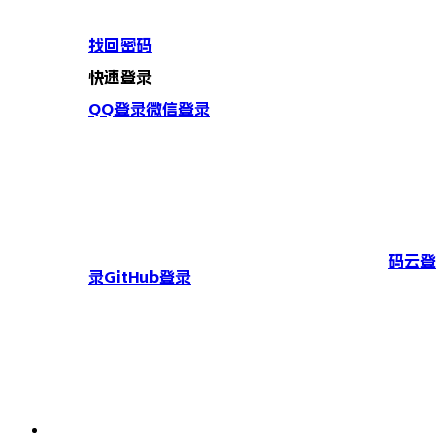
找回密码
快速登录
QQ登录
微信登录
码云登
录
GitHub登录