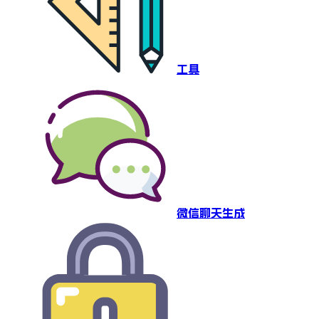
工具
微信聊天生成