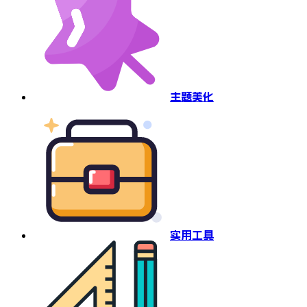
主题美化
实用工具