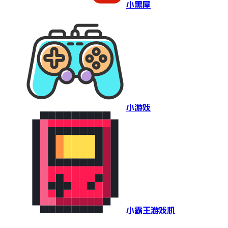
小黑屋
小游戏
小霸王游戏机