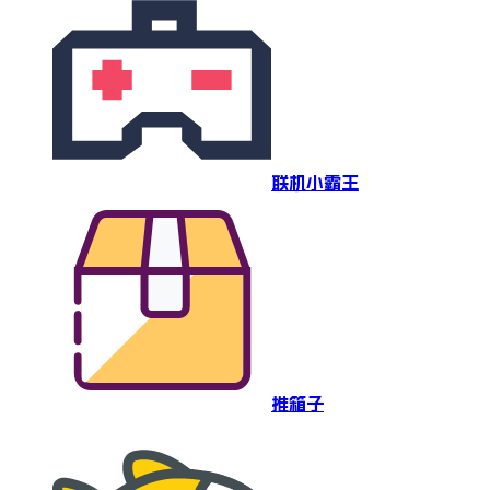
联机小霸王
推箱子