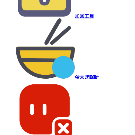
加密工具
今天吃啥呀