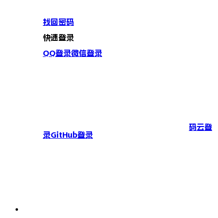
找回密码
快速登录
QQ登录
微信登录
码云登
录
GitHub登录