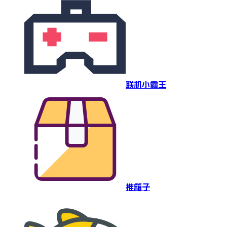
联机小霸王
推箱子