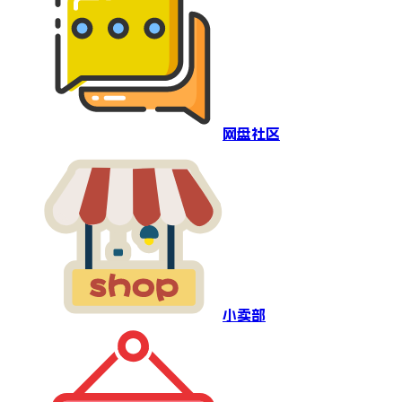
网盘社区
小卖部