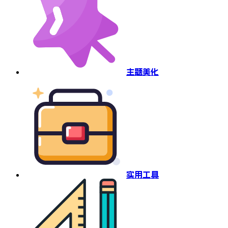
主题美化
实用工具