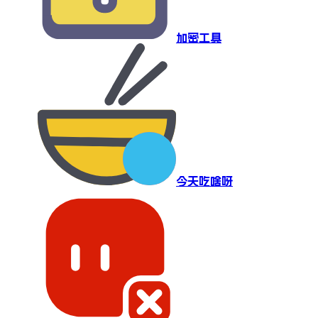
加密工具
今天吃啥呀