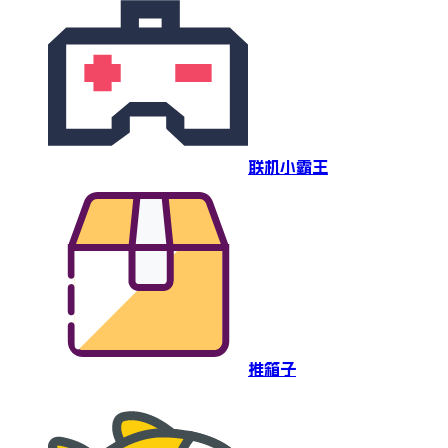
联机小霸王
推箱子