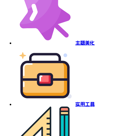
主题美化
实用工具