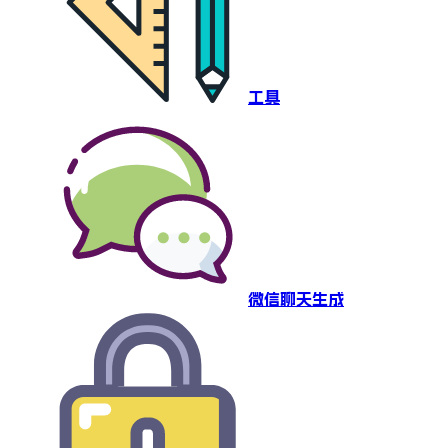
工具
微信聊天生成