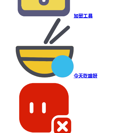
加密工具
今天吃啥呀