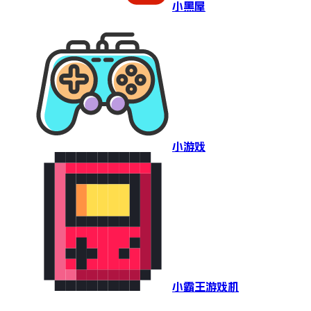
小黑屋
小游戏
小霸王游戏机