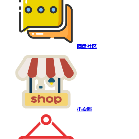
网盘社区
小卖部