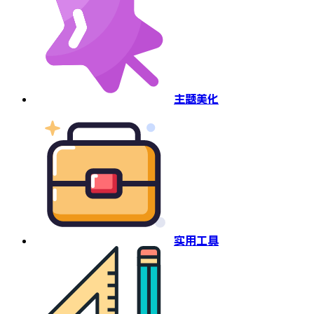
主题美化
实用工具