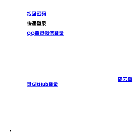
找回密码
快速登录
QQ登录
微信登录
码云登
录
GitHub登录