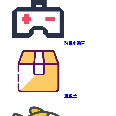
联机小霸王
推箱子