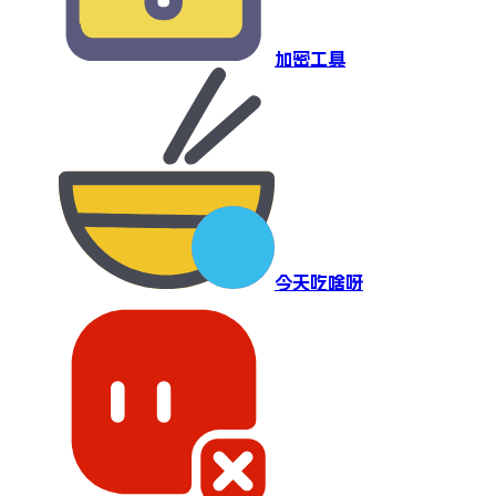
加密工具
今天吃啥呀