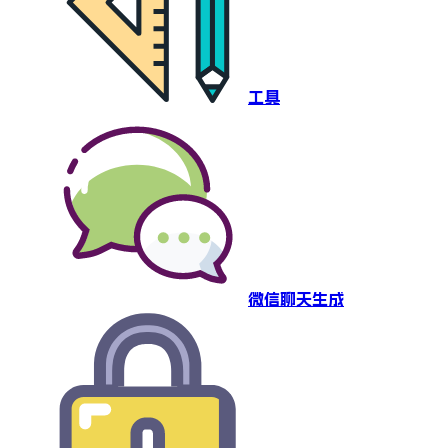
工具
微信聊天生成