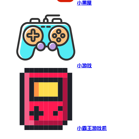
小黑屋
小游戏
小霸王游戏机