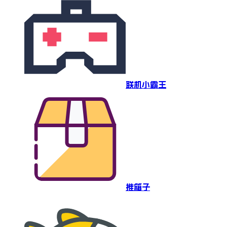
联机小霸王
推箱子