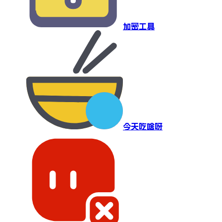
加密工具
今天吃啥呀