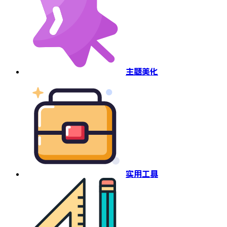
主题美化
实用工具