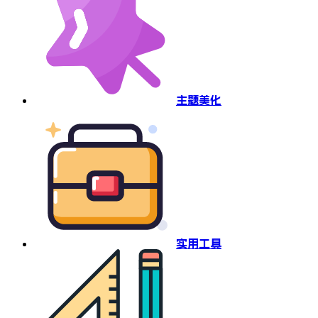
主题美化
实用工具