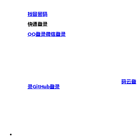
找回密码
快速登录
QQ登录
微信登录
码云登
录
GitHub登录