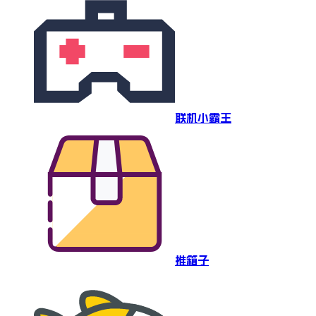
联机小霸王
推箱子