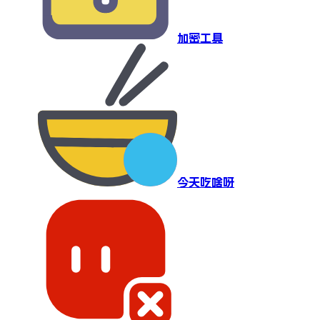
加密工具
今天吃啥呀