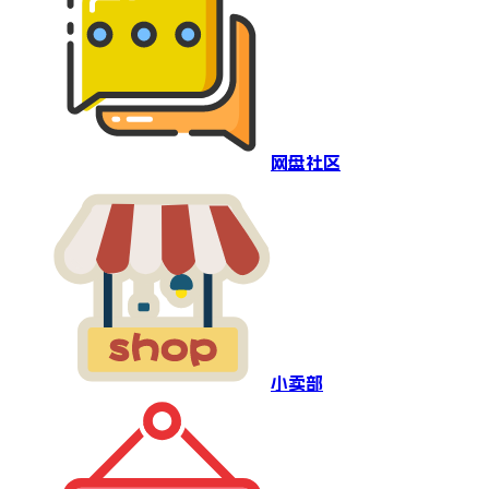
网盘社区
小卖部